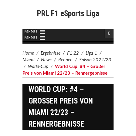
PRL F1 eSports Liga
MENU
MENU
Home
/
Ergebnisse
/
F1 22
/
Liga 1
/
Miami
/
News
/
Rennen
/
Saison 2022/23
/
World-Cup
/
World Cup: #4 – Großer
Preis von Miami 22/23 – Rennergebnisse
WORLD CUP: #4 –
GROSSER PREIS VON M
IAMI 22/23 – R
ENNERGEBNISSE