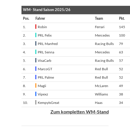
WM- Stand Saison 2025/26
Pos.
Fahrer
Team
Pkt.
1.
Robin
Ferrari
145
2.
PRL Felix
Mercedes
100
3.
PRL Manfred
Racing Bulls
79
4.
PRL Senna
Mercedes
63
5.
VisaCarb
Racing Bulls
57
6.
MarcoGT
Red Bull
52
7.
PRL Palme
Red Bull
52
8.
Magii
McLaren
49
9.
Vipexz
Williams
38
10.
KempyIsGreat
Haas
34
Zum kompletten WM-Stand